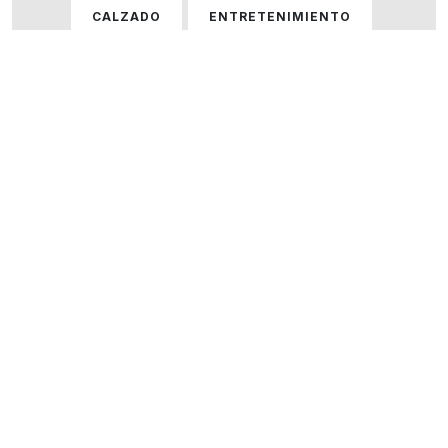
CALZADO
ENTRETENIMIENTO
GASTRONOMÍA
HOGAR
HOMBRE
HOMBRE Y MUJER
MUJER
ÓPTICAS
PERFUMERÍA
SERVICIOS
TECNOLOGÍA
VARIOS
VER TODOS LOS LOCALES