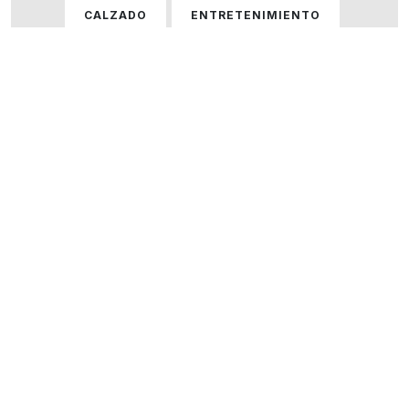
CALZADO
ENTRETENIMIENTO
GASTRONOMÍA
HOGAR
HOMBRE
HOMBRE Y MUJER
MUJER
ÓPTICAS
PERFUMERÍA
SERVICIOS
TECNOLOGÍA
VARIOS
VER TODOS LOS LOCALES