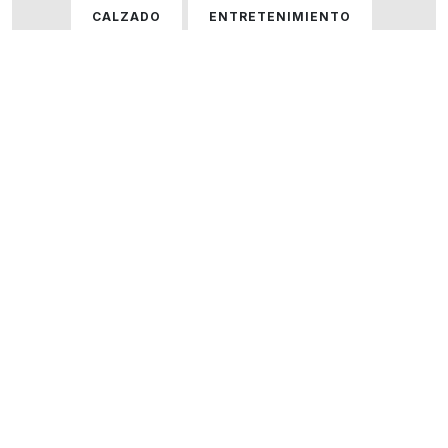
CALZADO
ENTRETENIMIENTO
GASTRONOMÍA
HOGAR
HOMBRE
HOMBRE Y MUJER
MUJER
ÓPTICAS
PERFUMERÍA
SERVICIOS
TECNOLOGÍA
VARIOS
VER TODOS LOS LOCALES