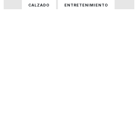
CALZADO
ENTRETENIMIENTO
GASTRONOMÍA
HOGAR
HOMBRE
HOMBRE Y MUJER
MUJER
ÓPTICAS
PERFUMERÍA
SERVICIOS
TECNOLOGÍA
VARIOS
VER TODOS LOS LOCALES