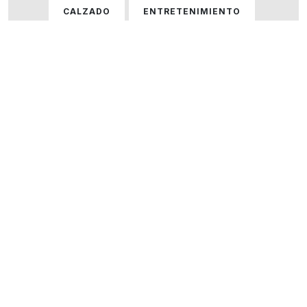
CALZADO
ENTRETENIMIENTO
GASTRONOMÍA
HOGAR
HOMBRE
HOMBRE Y MUJER
MUJER
ÓPTICAS
PERFUMERÍA
SERVICIOS
TECNOLOGÍA
VARIOS
VER TODOS LOS LOCALES