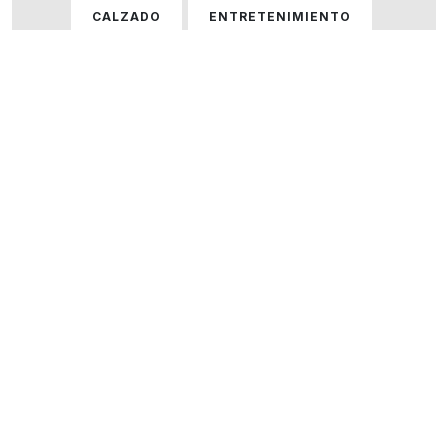
CALZADO
ENTRETENIMIENTO
GASTRONOMÍA
HOGAR
HOMBRE
HOMBRE Y MUJER
MUJER
ÓPTICAS
PERFUMERÍA
SERVICIOS
TECNOLOGÍA
VARIOS
VER TODOS LOS LOCALES