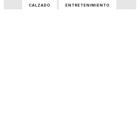
CALZADO
ENTRETENIMIENTO
GASTRONOMÍA
HOGAR
HOMBRE
HOMBRE Y MUJER
MUJER
ÓPTICAS
PERFUMERÍA
SERVICIOS
TECNOLOGÍA
VARIOS
VER TODOS LOS LOCALES