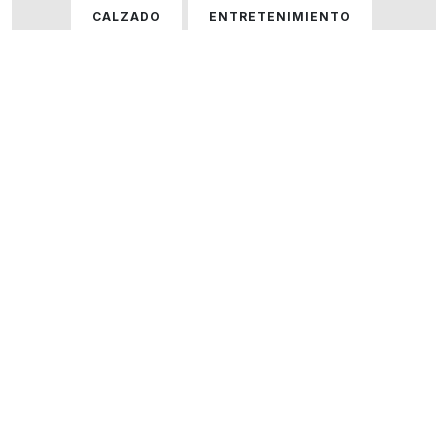
CALZADO
ENTRETENIMIENTO
GASTRONOMÍA
HOGAR
HOMBRE
HOMBRE Y MUJER
MUJER
ÓPTICAS
PERFUMERÍA
SERVICIOS
TECNOLOGÍA
VARIOS
VER TODOS LOS LOCALES