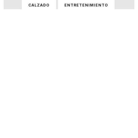
CALZADO
ENTRETENIMIENTO
GASTRONOMÍA
HOGAR
HOMBRE
HOMBRE Y MUJER
MUJER
ÓPTICAS
PERFUMERÍA
SERVICIOS
TECNOLOGÍA
VARIOS
VER TODOS LOS LOCALES