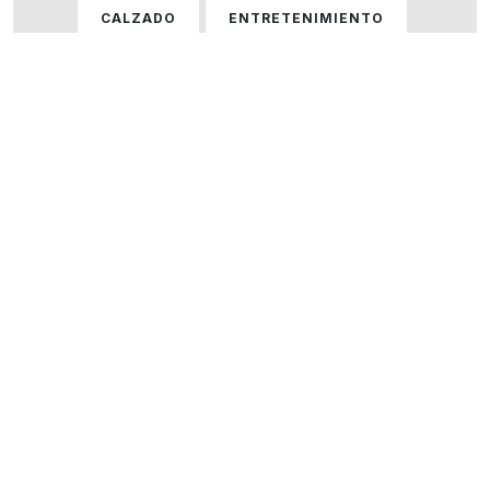
CALZADO
ENTRETENIMIENTO
GASTRONOMÍA
HOGAR
HOMBRE
HOMBRE Y MUJER
MUJER
ÓPTICAS
PERFUMERÍA
SERVICIOS
TECNOLOGÍA
VARIOS
VER TODOS LOS LOCALES