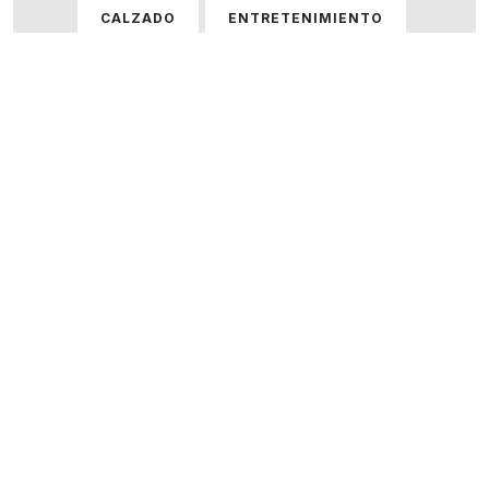
CALZADO
ENTRETENIMIENTO
GASTRONOMÍA
HOGAR
HOMBRE
HOMBRE Y MUJER
MUJER
ÓPTICAS
PERFUMERÍA
SERVICIOS
TECNOLOGÍA
VARIOS
VER TODOS LOS LOCALES