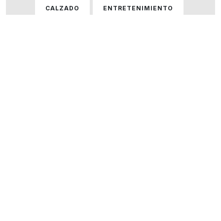
CALZADO
ENTRETENIMIENTO
GASTRONOMÍA
HOGAR
HOMBRE
HOMBRE Y MUJER
MUJER
ÓPTICAS
PERFUMERÍA
SERVICIOS
TECNOLOGÍA
VARIOS
VER TODOS LOS LOCALES