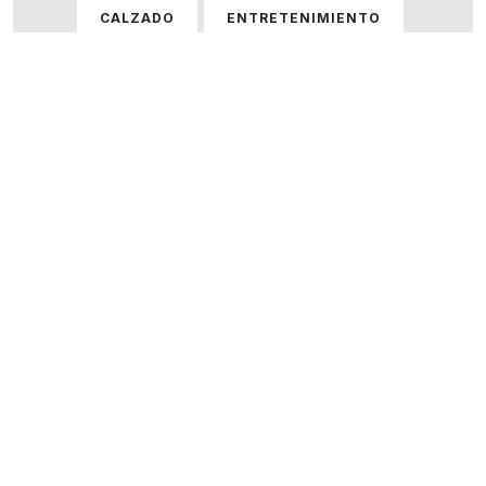
CALZADO
ENTRETENIMIENTO
GASTRONOMÍA
HOGAR
HOMBRE
HOMBRE Y MUJER
MUJER
ÓPTICAS
PERFUMERÍA
SERVICIOS
TECNOLOGÍA
VARIOS
VER TODOS LOS LOCALES