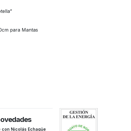
tella”
20cm para Mantas
novedades
e con Nicolás Echagüe