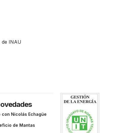
o de INAU
novedades
e con Nicolás Echagüe
eficio de Mantas