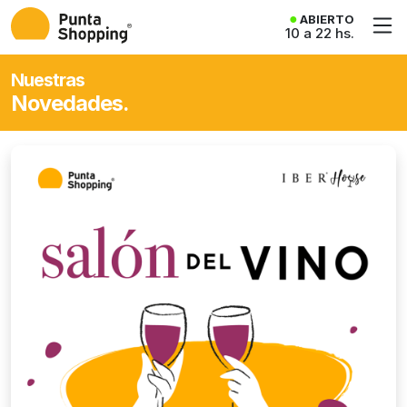
ABIERTO
10 a 22 hs.
Nuestras
Novedades.