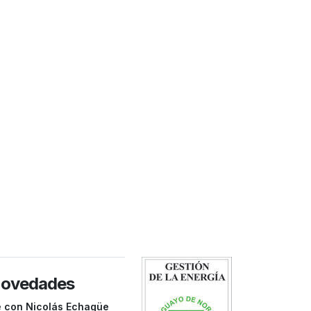
novedades
e con Nicolás Echagüe