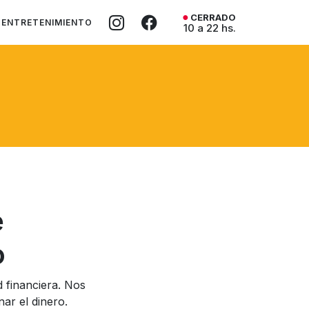
CERRADO
ENTRETENIMIENTO
10 a 22 hs.
e
o
d financiera. Nos
nar el dinero.