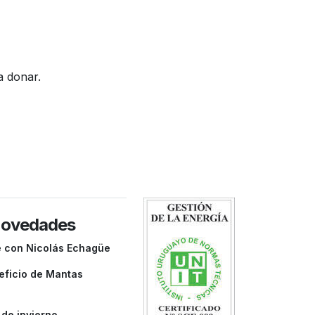
a donar.
novedades
e con Nicolás Echagüe
eficio de Mantas
de invierno