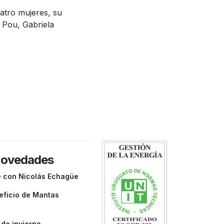
uatro mujeres, su
e Pou, Gabriela
novedades
e con Nicolás Echagüe
eficio de Mantas
de invierno