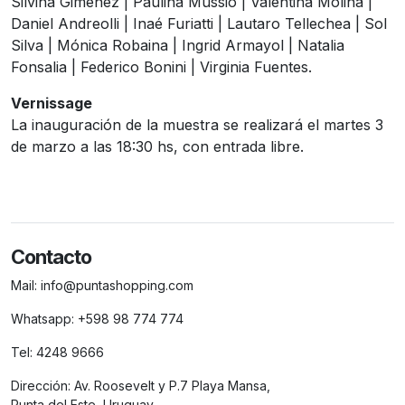
Silvina Giménez | Paulina Mussio | Valentina Molina |
Daniel Andreolli | Inaé Furiatti | Lautaro Tellechea | Sol
Silva | Mónica Robaina | Ingrid Armayol | Natalia
Fonsalia | Federico Bonini | Virginia Fuentes.
Vernissage
La inauguración de la muestra se realizará el martes 3
de marzo a las 18:30 hs, con entrada libre.
Contacto
Mail:
info@puntashopping.com
Whatsapp:
+598 98 774 774
Tel:
4248 9666
Dirección:
Av. Roosevelt y P.7 Playa Mansa,
Punta del Este, Uruguay